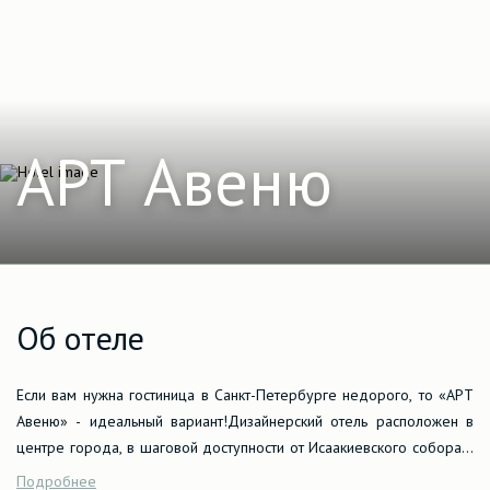
АРТ Авеню
Об отеле
Если вам нужна гостиница в Санкт-Петербурге недорого, то «АРТ
Авеню» - идеальный вариант!Дизайнерский отель расположен в
центре города, в шаговой доступности от Исаакиевского собора и
Невского проспекта. Сочетание уникального интерьера с любовью
Подробнее